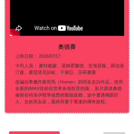
奧德賽
上映日期： 2026/07/17
卡司人員： 麥特戴蒙、湯姆霍蘭德、安海瑟薇、羅伯派
汀森、露琵塔尼詠歐、千黛亞、莎莉賽隆
改編自希臘作家荷馬（Homer）的同名史詩作品，使用
全新的IMAX技術在世界各地取景拍攝， 影片講述奧德
修斯在特洛伊戰爭後歷經艱險返鄉，途中遭遇獨眼巨
人、女妖與女巫，最終與妻子重逢的傳奇旅程。