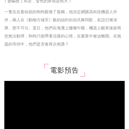
♪ 愛驅散了烏雲，金色的夢就是晴天 ♪
一隻住在曼哈頓的狗狗厭倦了孤獨，他決定網購高科技機器人作
伴，兩人在《動物方城市》般的紐約街頭共舞同歡，友誼日漸深
厚、密不可分。某日，他們在海灘上慵懶午睡，機器人醒來後卻再
也無法動彈，狗狗只能帶著沈痛的心情，在夏夜中被迫離開。在無
盡的等待中，他們是否會再次相遇？
電影預告