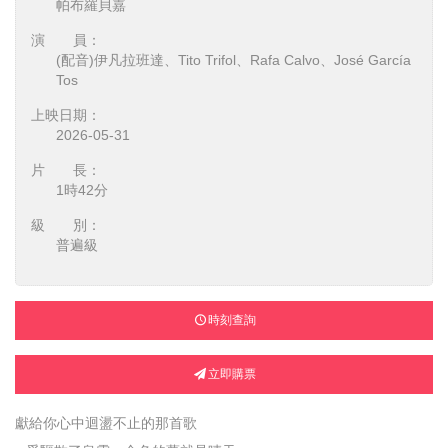
帕布羅貝嘉
演 員：
(配音)伊凡拉班達、Tito Trifol、Rafa Calvo、José García
Tos
上映日期：
2026-05-31
片 長：
1時42分
級 別：
普遍級
時刻查詢
立即購票
獻給你心中迴盪不止的那首歌